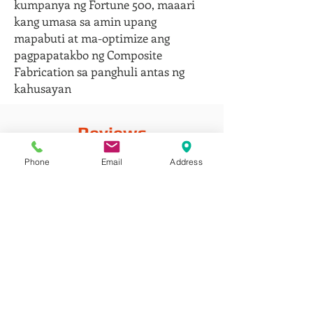
kumpanya ng Fortune 500, maaari
kang umasa sa amin upang
mapabuti at ma-optimize ang
pagpapatakbo ng Composite
Fabrication sa panghuli antas ng
kahusayan
Reviews
Phone
Email
Address
Comments
Sumulat ng komento
Ibahagi ang Iyong Mga Iniisip