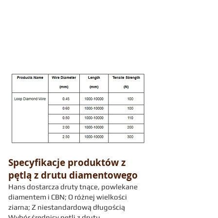
Specyfikacje produktów z
pętlą z drutu diamentowego
Hans dostarcza druty tnące, powlekane
diamentem i CBN; O różnej wielkości
ziarna; Z niestandardową długością
Wybór średnicy pętli z drutu