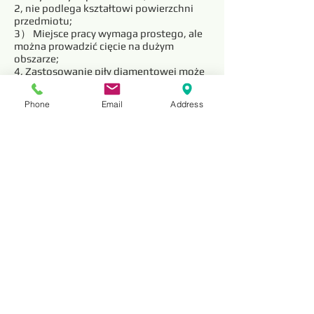
2, nie podlega kształtowi powierzchni
przedmiotu;
3） Miejsce pracy wymaga prostego, ale
można prowadzić cięcie na dużym
obszarze;
4, Zastosowanie piły diamentowej może
poprawić wykorzystanie zasobów i
zmniejszyć zanieczyszczenie środowiska.
Phone
Email
Address
W związku z powyższymi zaletami,
udziały w rynku drutów diamentowych są
coraz większe, a zakres zastosowań jest
coraz szerszy. Jak wielu naszych klientów
może poświadczyć, Hans Service and
Support daje nam przewagę w naszych
rozwiązaniach. Twoje wymagania,
będziemy tam, aby zaspokoić Twoje
doraźne i długoterminowe potrzeby.
Profesjonalne usługi i doradztwo
dostosowane do Twojej firmy.
Reviews