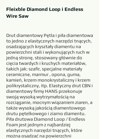
Fleixble Diamond Loop i Endless
Wire Saw
Drut diamentowy Pętla i piła diamentowa
to jedno z elastycznych narzędzi tnących,
osadzających kryształy diamentu na
powierzchni stali i wykonujących ruch w
jedną stronę, stosowany głównie do
cięcia twardych i kruchych materiałów,
takich jak: szafir, specjalne materiały
ceramiczne, marmur , opona, guma,
kamień, krzem monokrystaliczny i krzem
polikrystaliczny, itp. Elastyczny drut CBN i
diamentowy firmy HANS przekonuje
swoją wysoką wytrzymałością na
rozciąganie, mocnym wiązaniem ziaren, a
także wysoką jakością diamentowego
drutu pętelkowego i ziarno diamentu.
Piła drutowa Diamond Loop / Endless
Foam jest jednym z najbardziej
elastycznych narzędzi tnących, które
można osadzać na powierzchni