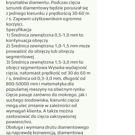
kryształów diamentu. Podczas cięcia
sznurek diamentowy będzie poruszał się
z jednego kierunku z prędkością 30-60 m
/ s. Zapewni użytkownikom ogromne
korzyści.
Specyfikacja
1) Średnica zewnętrzna 0,5-1,0 mm to
kontynuacja obręczy
2) Średnica zewnętrzna 1,0-1,5 mm może
prowadzić do obręczy lub obręczy
segmentowej
3) Średnica zewnętrzna 1,5-3,0 mm to
obręcz segmentowa Wysoka wydajność
cięcia, natomiast prędkość od 30 do 60 m
/ s, średnica od 0,3-3,0 mm, długość od
800-50000
mm i matematyka dla
popularnej maszyny na obecnym rynku
Cięcie pasuje zarówno do mokrego, jak i
suchego środowiska, kierunki cięcia
mogą ulec zmianie w zależności od
wymagań klienta. A także można
zastosować do cięcia zakrzywionej
powierzchni.
Obsługa i wymiana drutu diamentowego
są naprawdę konwencją, diamentowa