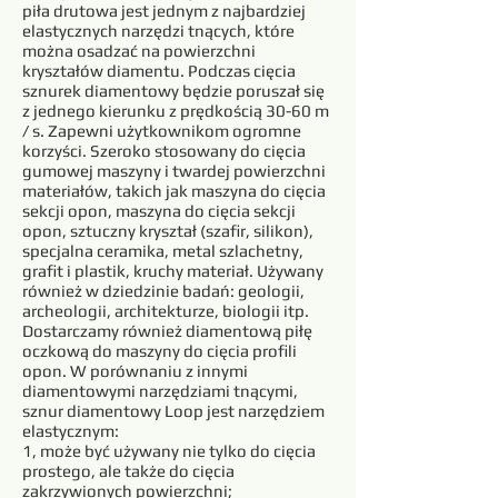
piła drutowa jest jednym z najbardziej
elastycznych narzędzi tnących, które
można osadzać na powierzchni
kryształów diamentu. Podczas cięcia
sznurek diamentowy będzie poruszał się
z jednego kierunku z prędkością 30-60 m
/ s. Zapewni użytkownikom ogromne
korzyści. Szeroko stosowany do cięcia
gumowej maszyny i twardej powierzchni
materiałów, takich jak maszyna do cięcia
sekcji opon, maszyna do cięcia sekcji
opon, sztuczny kryształ (szafir, silikon),
specjalna ceramika, metal szlachetny,
grafit i plastik, kruchy materiał. Używany
również w dziedzinie badań: geologii,
archeologii, architekturze, biologii itp.
Dostarczamy również diamentową piłę
oczkową do maszyny do cięcia profili
opon. W porównaniu z innymi
diamentowymi narzędziami tnącymi,
sznur diamentowy Loop jest narzędziem
elastycznym:
1, może być używany nie tylko do cięcia
prostego, ale także do cięcia
zakrzywionych powierzchni;