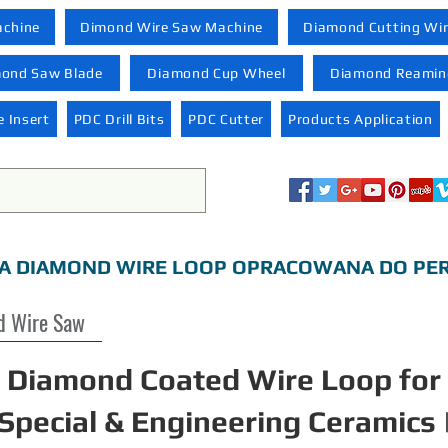
achine
Dimond Wire Saw Machine
Diamond Cutting Wi
ond Saw Blade
Diamond Cup Wheel
Diamond Reaming
 Insert
PDC Drill Bits
PDC Cutter
Products Application
A DIAMOND WIRE LOOP OPRACOWANA DO PER
d Wire Saw
Diamond Coated Wire Loop for
Special & Engineering Ceramics 