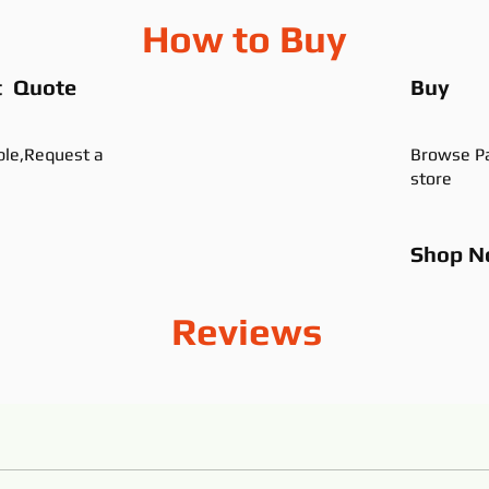
How to Buy
t Quote
Buy
ble,Request a
Browse Pa
store
Shop
N
Reviews