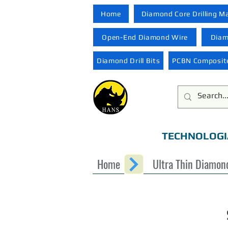
Home
Diamond Core Drilling M
Open-End Diamond Wire
Diam
Diamond Drill Bits
PCBN Composite
TECHNOLOGI
Home
Ultra Thin Diamon