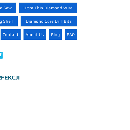
re Saw
Ultra Thin Diamond Wire
 Shell
Diamond Core Drill Bits
Contact
About Us
Blog
FAQ
FEKCJI
|