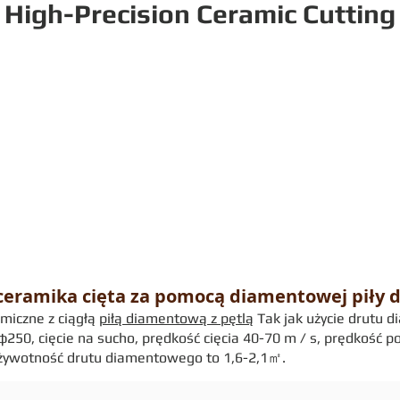
High-Precision Ceramic Cutting
a ceramika cięta za pomocą diamentowej piły 
amiczne z ciągłą
piłą diamentową z pętlą
Tak jak użycie drutu 
φ250, cięcie na sucho, prędkość cięcia 40-70 m / s, prędkość
 żywotność drutu diamentowego to 1,6-2,1㎡.