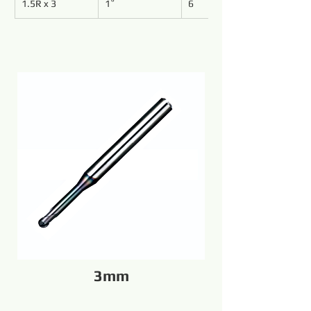
1.5R x 3
1˚
6
3mm