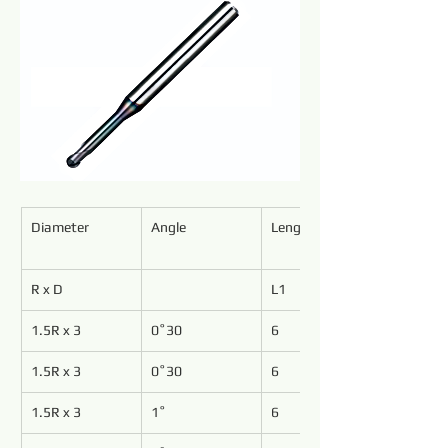
Diameter
Angle
Length of Cut
R x D
L1
1.5R x 3
0˚30
6
1.5R x 3
0˚30
6
1.5R x 3
1˚
6