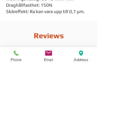
Draghållfasthet: 150N
Skäreffekt: Ra kan vara upp till 0,7 μm.
Reviews
Phone
Email
Address
Kommentarer
Skriv en kommentar
Dela dina tankar
Var först med att kommentera.