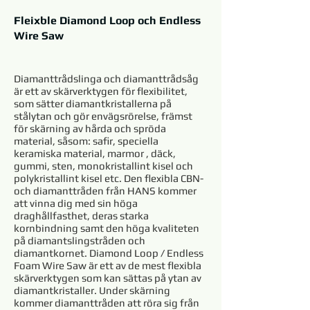
Fleixble Diamond Loop och Endless
Wire Saw
Diamanttrådslinga och diamanttrådsåg
är ett av skärverktygen för flexibilitet,
som sätter diamantkristallerna på
stålytan och gör envägsrörelse, främst
för skärning av hårda och spröda
material, såsom: safir, speciella
keramiska material, marmor , däck,
gummi, sten, monokristallint kisel och
polykristallint kisel etc. Den flexibla CBN-
och diamanttråden från HANS kommer
att vinna dig med sin höga
draghållfasthet, deras starka
kornbindning samt den höga kvaliteten
på diamantslingstråden och
diamantkornet. Diamond Loop / Endless
Foam Wire Saw är ett av de mest flexibla
skärverktygen som kan sättas på ytan av
diamantkristaller. Under skärning
kommer diamanttråden att röra sig från