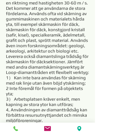
en riktning med hastigheten 30-60 m / s.
Det kommer att ge användarna de stora
fördelarna. Används ofta vid skärning av
gummimaskinen och materialets hårda
yta, till exempel skärmaskin för däck,
skärmaskin för däck, konstgjord kristall
(safir, kisel), specialkeramik, ädelmetall,
grafit och plast, sprött material. Används
även inom forskningsområdet: geologi,
arkeologi, arkitektur och biologi etc.
Leverera också diamantslinga trådsåg för
skärmaskin för däcksektioner. Jämfört
med andra diamantskärningsverktyg är
Loop-diamanttråden ett flexibelt verktyg:
1） Kan inte bara användas för skärning
med rak linje utan även böjd ytskärning;
2 Inte föremål för formen på objektets
yta;
3） Arbetsplatsen kräver enkelt, men
kapning av stora ytor kan utföras;
4, Användningen av diamanttrådsåg kan
förbättra resursutnyttjandet och minska
miljöföroreningar.
På grund av ovanstående fördelar blir
diamanttrådarnas marknadsandelar