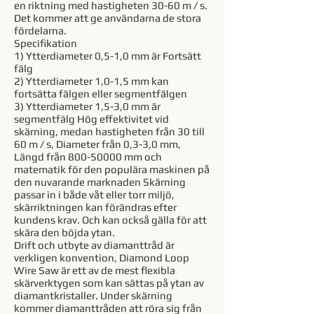
en riktning med hastigheten 30-60 m / s.
Det kommer att ge användarna de stora
fördelarna.
Specifikation
1) Ytterdiameter 0,5-1,0 mm är Fortsätt
fälg
2) Ytterdiameter 1,0-1,5 mm kan
fortsätta fälgen eller segmentfälgen
3) Ytterdiameter 1,5-3,0 mm är
segmentfälg Hög effektivitet vid
skärning, medan hastigheten från 30 till
60 m / s, Diameter från 0,3-3,0 mm,
Längd från
800-50000
mm och
matematik för den populära maskinen på
den nuvarande marknaden Skärning
passar in i både våt eller torr miljö,
skärriktningen kan förändras efter
kundens krav. Och kan också gälla för att
skära den böjda ytan.
Drift och utbyte av diamanttråd är
verkligen konvention, Diamond Loop
Wire Saw är ett av de mest flexibla
skärverktygen som kan sättas på ytan av
diamantkristaller. Under skärning
kommer diamanttråden att röra sig från