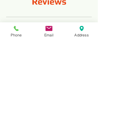
Reviews
Komentarze
Phone
Email
Address
Pozostaw komentarz
Podziel się swoimi przemyśleniami
Napisz komentarz jako pierwszy.