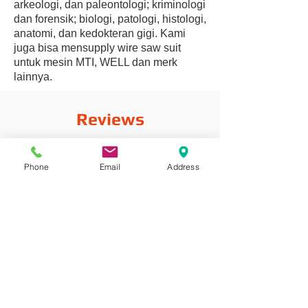
arkeologi, dan paleontologi; kriminologi
dan forensik; biologi, patologi, histologi,
anatomi, dan kedokteran gigi. Kami
juga bisa mensupply wire saw suit
untuk mesin MTI, WELL dan merk
lainnya.
Reviews
Phone
Email
Address
Komentar
Tulis komentar
Bagikan Pemikiran Anda
Jadilah yang pertama menulis komentar.