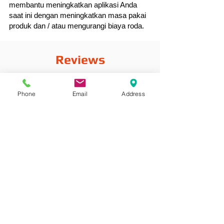
membantu meningkatkan aplikasi Anda
saat ini dengan meningkatkan masa pakai
produk dan / atau mengurangi biaya roda.
Reviews
Phone
Email
Address
Komentar
Tulis komentar
Bagikan Pemikiran Anda
Jadilah yang pertama menulis komentar.
Zibo Shandong Cina
+8616653317018
hansabrasive@gmail.com
Hans Flexible Diamond Loop End Wire Saw
Hak Cipta 2019-2029