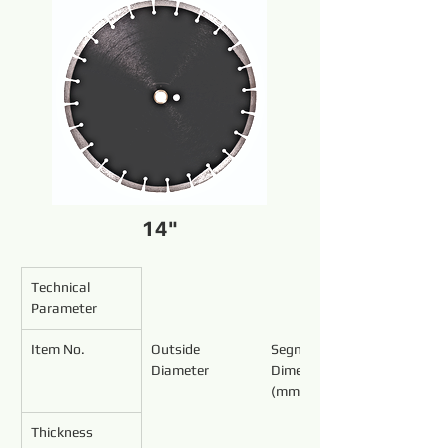
14"
Technical 
Parameter
Item No.
Outside 
Segment 
Diameter
Dimensions 
(mm)
Thickness