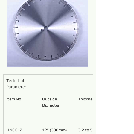
Technical 
Parameter
Item No.
Outside 
Thickness
Diameter
HNCG12
12” (300mm)
3.2 to 5.4