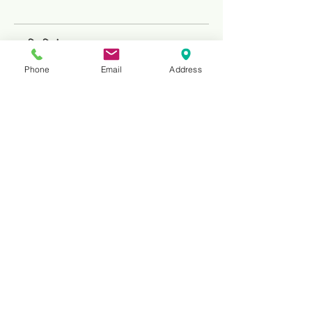
टिप्पणियां
Phone
Email
Address
एक टिप्पणी लिखें
अपने विचार साझा करें
टिप्पणी करने वाले पहले व्यक्ति बनें।