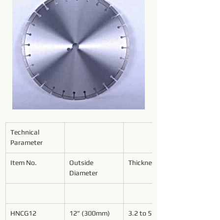
Technical 
Parameter
Item No.
Outside 
Thickness
Diameter
HNCG12
12” (300mm)
3.2 to 5.4