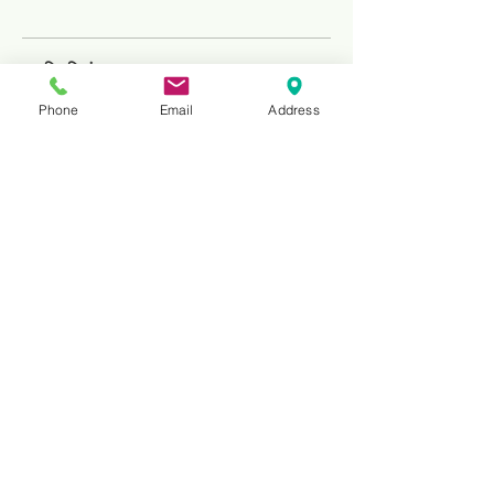
टिप्पणियां
Phone
Email
Address
एक टिप्पणी लिखें
अपने विचार साझा करें
टिप्पणी करने वाले पहले व्यक्ति बनें।